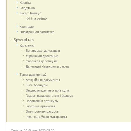
Хроніка
Спадчына
Кніга "Памяць"
Кнігі па раёнах
Каляндар
Электронная бібліятэка
Брэсцкі мір
Удзельнікі
Беларуская дэлегацыя
Украінская дэлегацыя
Савецкая дэлегацыя
Дэлегацыі Чацвярнога саюза
Тыпы дакументаў
Афіцыйныя дакумeнты
Кнігі і брашуры
Энцыклапедычныя артыкулы
Главы і раздзелы з кніг і брашур
Часопісныя артыкулы
Газетныя артыкулы
Электронныя рэсурсы
Ілюстратыўныя матэрыялы
Серада, 05 Ліпень 2023 09:30