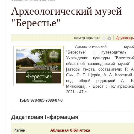
Археологический музей
"Берестье"
памер шрыфта
Друкаваць
Археологический музе
"Берестье" : путеводитель 
Учреждение культуры "Брестски
областной краеведческий музей" 
[авторы текста, составители: Р. А
Сыч, С. П. Щерба, А. А. Корецкий 
под общей редакцией А. В
Митюкова]. - Брест : Полиграфика
2021. - 47 с.
ISBN 978-985-7099-87-0
Дадатковая інфармацыя
Рэгіён:
Абласная бібліятэка