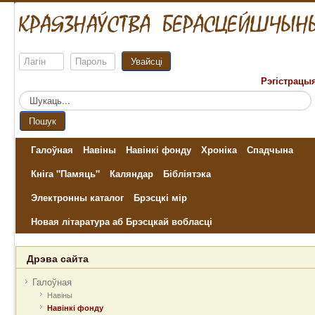
Увайсці
Рэгістрацы
Пошук...
Пошук
Галоўная
Навіны
Навінкі фонду
Хроніка
Спадчына
Кніга "Памяць"
Каляндар
Бібліятэка
Электронны каталог
Брэсцкі мір
Новая літаратура аб Брэсцкай вобласці
Дрэва сайта
Галоўная
Навіны
Навінкі фонду