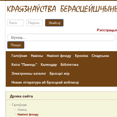
Увайсці
Рэгістрацы
Пошук...
Пошук
Галоўная
Навіны
Навінкі фонду
Хроніка
Спадчына
Кніга "Памяць"
Каляндар
Бібліятэка
Электронны каталог
Брэсцкі мір
Новая літаратура аб Брэсцкай вобласці
Дрэва сайта
Галоўная
Навіны
Навінкі фонду