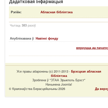
Дадатковая інфармацыя
Рэгіён:
Абласная бібліятэка
Чытаць
383
разоў
Апублікавана ў
Навінкі фонду
вярнуцца да пачатк
Усе правы абаронены (c) 2011-2013 -
Брэсцкая абласная
бібліятэка
Зроблена ў "ЗТАА Эрыкполь Брэст"
Начынена Joomla!
© Краязнаўства Берасцейшчыны 2026
Да верх