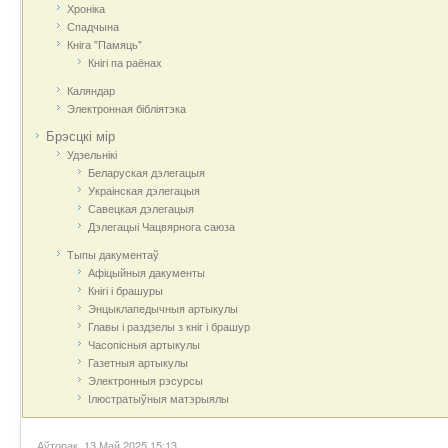
Хроніка
Спадчына
Кніга "Памяць"
Кнігі па раёнах
Каляндар
Электронная бібліятэка
Брэсцкі мір
Удзельнікі
Беларуская дэлегацыя
Украінская дэлегацыя
Савецкая дэлегацыя
Дэлегацыі Чацвярнога саюза
Тыпы дакументаў
Афіцыйныя дакумeнты
Кнігі і брашуры
Энцыклапедычныя артыкулы
Главы і раздзелы з кніг і брашур
Часопісныя артыкулы
Газетныя артыкулы
Электронныя рэсурсы
Ілюстратыўныя матэрыялы
Аўторак, 13 Май 2025 15:13