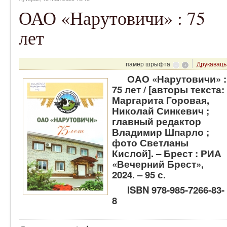
ОАО «Нарутовичи» : 75
лет
памер шрыфта
Друкаваць
ОАО «Нарутовичи» :
75 лет / [авторы текста:
Маргарита Горовая,
Николай Синкевич ;
главный редактор
Владимир Шпарло ;
фото Светланы
Кислой]. – Брест : РИА
«Вечерний Брест»,
2024. – 95 с.
ISBN 978-985-7266-83-
8