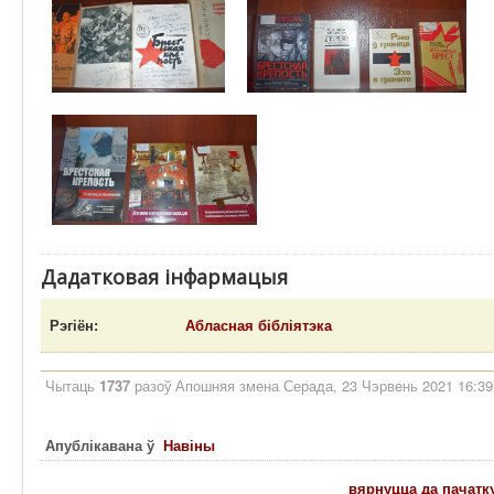
Дадатковая інфармацыя
Рэгіён:
Абласная бібліятэка
Чытаць
1737
разоў
Апошняя змена Серада, 23 Чэрвень 2021 16:39
Апублікавана ў
Навіны
вярнуцца да пачатк