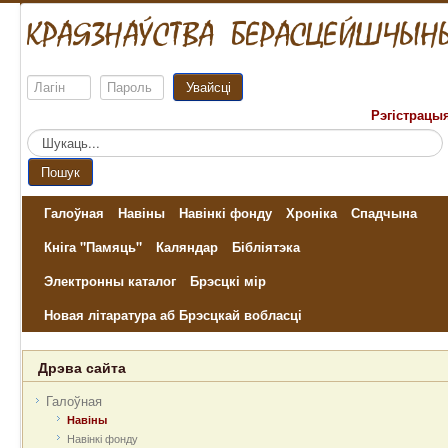
Увайсці
Рэгістрацы
Пошук...
Пошук
Галоўная
Навіны
Навінкі фонду
Хроніка
Спадчына
Кніга "Памяць"
Каляндар
Бібліятэка
Электронны каталог
Брэсцкі мір
Новая літаратура аб Брэсцкай вобласці
Дрэва сайта
Галоўная
Навіны
Навінкі фонду