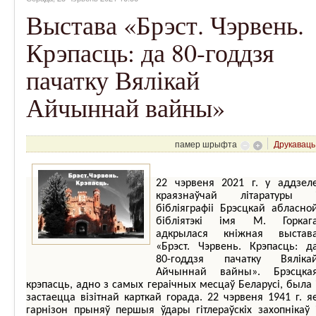
Выстава «Брэст. Чэрвень.
Крэпасць: да 80-годдзя
пачатку Вялікай
Айчыннай вайны»
памер шрыфта
Друкаваць
22 чэрвеня 2021 г. у аддзел
краязнаўчай літаратуры 
бібліяграфіі Брэсцкай абласно
бібліятэкі імя М. Горкаг
адкрылася кніжная выстав
«Брэст. Чэрвень. Крэпасць: д
80-годдзя пачатку Вяліка
Айчыннай вайны». Брэсцка
крэпасць, адно з самых гераічных месцаў Беларусі, была 
застаецца візітнай карткай горада. 22 чэрвеня 1941 г. я
гарнізон прыняў першыя ўдары гітлераўскіх захопнікаў 