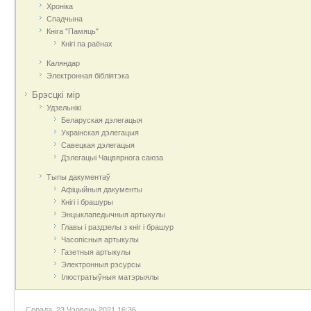
Хроніка
Спадчына
Кніга "Памяць"
Кнігі па раёнах
Каляндар
Электронная бібліятэка
Брэсцкі мір
Удзельнікі
Беларуская дэлегацыя
Украінская дэлегацыя
Савецкая дэлегацыя
Дэлегацыі Чацвярнога саюза
Тыпы дакументаў
Афіцыйныя дакумeнты
Кнігі і брашуры
Энцыклапедычныя артыкулы
Главы і раздзелы з кніг і брашур
Часопісныя артыкулы
Газетныя артыкулы
Электронныя рэсурсы
Ілюстратыўныя матэрыялы
Серада, 23 Чэрвень 2021 16:36