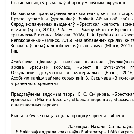
больш месяца ўтрымліваў абарону ў поўным акружэнні.
На выставе прадстаўлены энцыклапедыі, кнігі па гісторы
Брэста, успаміны ўдзельнікаў Вялікай Айчыннай вайны
Сярод экспануемых выданняў «Брестская крепость: войн
и мир» (Брэст, 2010), Р. Аліеў і І. Рыжоў «Брест и Крепость
трагический июнь» (Масква, 2016), Г. А. Грабёнкіна «Брес
непокорённый» (Мінск, 2015), «На абпаленых крылах: кніг
ўспамінаў непаўналетніх вязняў фашызму» (Мінск, 2012) 
інш.
Асаблівую цікавасць выклікае выданне Дзяржаўнаг
архіва Брэсцкай вобласці «Брест в 1941–1944 гг
Оккупация: документы и материалы» (Брэст, 2016)
Асобную паліцу займае серыя кніг В. Сарычава «В поиска
утраченного времени».
Прадстаўлены вядомыя творы С. С. Смірнова: «Брестска
крепость», «Мы из Бреста», «Первая шеренга», «Рассказ
о неизвестных героях».
Выстава будзе працаваць на працягу чэрвеня – ліпеня.
Лахміцкая Наталля Сцяпанаўна
бібліёграф аддзела краязнаўчай літаратуры і бібліяграфі