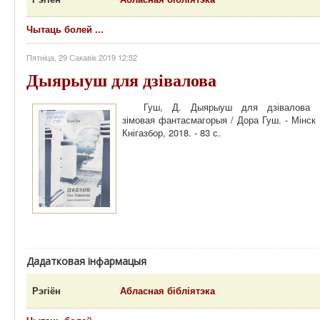
Чытаць болей ...
Пятніца, 29 Сакавік 2019 12:52
Дыярыуш для дзівалова
Гуш, Д. Дыярыуш для дзівалова 
зімовая фантасмагорыя / Дора Гуш. - Мінск 
Кнігазбор, 2018. - 83 с.
Дадатковая інфармацыя
Рэгіён
Абласная бібліятэка