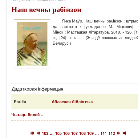
Наш вечны рабінзон
Янка Маўр. Наш вечны рабінзон : штрых
да партрэта / [укладанне М. Міцкевіч]. 
Мінск : Мастацкая літаратура, 2018. - 126, [1
с., [24] л. іл.. - (Жыццё знакамітых людзе
Беларусі)
Дадатковая інфармацыя
Рэгіён
Абласная бібліятэка
Чытаць болей ...
103
...
105
106
107
108
109
...
111
112