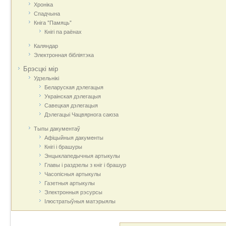
Хроніка
Спадчына
Кніга "Памяць"
Кнігі па раёнах
Каляндар
Электронная бібліятэка
Брэсцкі мір
Удзельнікі
Беларуская дэлегацыя
Украінская дэлегацыя
Савецкая дэлегацыя
Дэлегацыі Чацвярнога саюза
Тыпы дакументаў
Афіцыйныя дакумeнты
Кнігі і брашуры
Энцыклапедычныя артыкулы
Главы і раздзелы з кніг і брашур
Часопісныя артыкулы
Газетныя артыкулы
Электронныя рэсурсы
Ілюстратыўныя матэрыялы