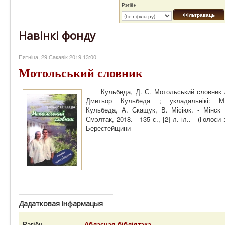
Рэгіён
Фільтраваць
Навінкі фонду
Пятніца, 29 Сакавік 2019 13:00
Мотольський словник
Кульбеда, Д. С. Мотольський словник 
Дмитьор Кульбеда ; укладальнікі: М
Кульбеда, А. Скащук, В. Місіюк. - Мінск 
Смэлтак, 2018. - 135 с., [2] л. іл.. - (Голоси 
Берестейщини
Дадатковая інфармацыя
Рэгіён
Абласная бібліятэка