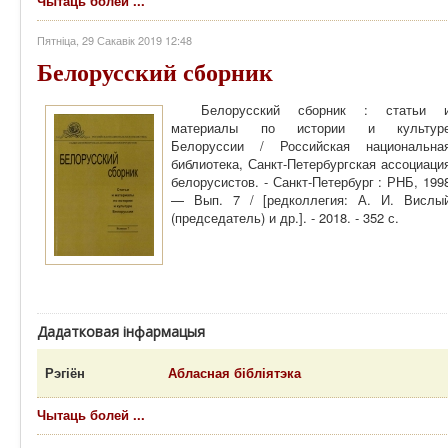
Чытаць болей ...
Пятніца, 29 Сакавік 2019 12:48
Белорусский сборник
Белорусский сборник : статьи 
материалы по истории и культур
Белоруссии / Российская национальна
библиотека, Санкт-Петербургская ассоциаци
белорусистов. - Санкт-Петербург : РНБ, 199
— Вып. 7 / [редколлегия: А. И. Вислы
(председатель) и др.]. - 2018. - 352 с.
Дадатковая інфармацыя
Рэгіён
Абласная бібліятэка
Чытаць болей ...