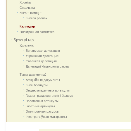
Хроніка
Спадчына
Кніга "Памяць"
Кнігі па раёнах
Каляндар
Электронная бібліятэка
Брэсцкі мір
Удзельнікі
Беларуская дэлегацыя
Украінская дэлегацыя
Савецкая дэлегацыя
Дэлегацыі Чацвярнога саюза
Тыпы дакументаў
Афіцыйныя дакумeнты
Кнігі і брашуры
Энцыклапедычныя артыкулы
Главы і раздзелы з кніг і брашур
Часопісныя артыкулы
Газетныя артыкулы
Электронныя рэсурсы
Ілюстратыўныя матэрыялы