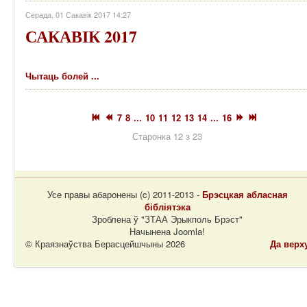
Серада, 01 Сакавік 2017 14:27
САКАВІК 2017
Чытаць болей ...
7
8
...
10
11
12
13
14
...
16
Старонка 12 з 23
Усе правы абаронены (c) 2011-2013 -
Брэсцкая абласная
бібліятэка
Зроблена ў "ЗТАА Эрыкполь Брэст"
Начынена Joomla!
© Краязнаўства Берасцейшчыны 2026
Да верх