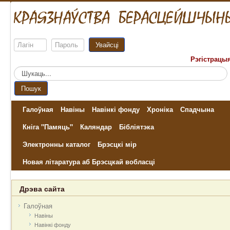
Увайсці
Рэгістрацы
Пошук...
Пошук
Галоўная
Навіны
Навінкі фонду
Хроніка
Спадчына
Кніга "Памяць"
Каляндар
Бібліятэка
Электронны каталог
Брэсцкі мір
Новая літаратура аб Брэсцкай вобласці
Дрэва сайта
Галоўная
Навіны
Навінкі фонду