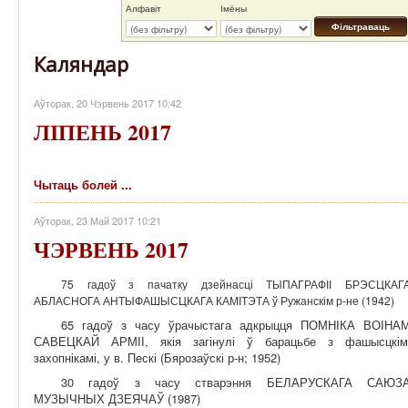
Алфавіт
Імёны
Фільтраваць
Каляндар
Аўторак, 20 Чэрвень 2017 10:42
ЛІПЕНЬ 2017
Чытаць болей ...
Аўторак, 23 Май 2017 10:21
ЧЭРВЕНЬ 2017
75 гадоў з пачатку дзейнасці ТЫПАГРАФІІ БРЭСЦКАГ
АБЛАСНОГА АНТЫФАШЫСЦКАГА КАМІТЭТА ў Ружанскім р-не (1942)
65 гадоў з часу ўрачыстага адкрыцця ПОМНІКА ВОІНА
САВЕЦКАЙ АРМІІ, якія загінулі ў барацьбе з фашысцкім
захопнікамі, у в. Пескі (Бярозаўскі р-н; 1952)
30 гадоў з часу стварэння БЕЛАРУСКАГА САЮЗ
МУЗЫЧНЫХ ДЗЕЯЧАЎ (1987)