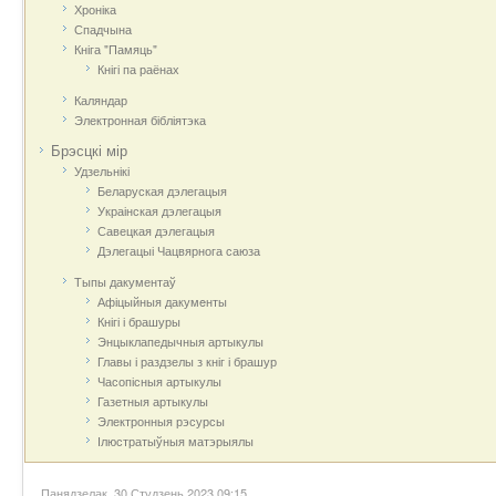
Хроніка
Спадчына
Кніга "Памяць"
Кнігі па раёнах
Каляндар
Электронная бібліятэка
Брэсцкі мір
Удзельнікі
Беларуская дэлегацыя
Украінская дэлегацыя
Савецкая дэлегацыя
Дэлегацыі Чацвярнога саюза
Тыпы дакументаў
Афіцыйныя дакумeнты
Кнігі і брашуры
Энцыклапедычныя артыкулы
Главы і раздзелы з кніг і брашур
Часопісныя артыкулы
Газетныя артыкулы
Электронныя рэсурсы
Ілюстратыўныя матэрыялы
Панядзелак, 30 Студзень 2023 09:15