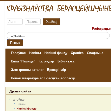
Увайсці
Рэгістрацы
Пошук...
Пошук
Галоўная
Навіны
Навінкі фонду
Хроніка
Спадчына
Кніга "Памяць"
Каляндар
Бібліятэка
Электронны каталог
Брэсцкі мір
Новая літаратура аб Брэсцкай вобласці
Дрэва сайта
Галоўная
Навіны
Навінкі фонду