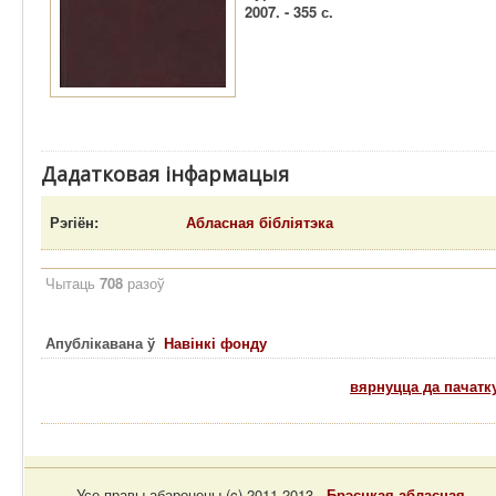
2007. - 355 с.
Дадатковая інфармацыя
Рэгіён:
Абласная бібліятэка
Чытаць
708
разоў
Апублікавана ў
Навінкі фонду
вярнуцца да пачатк
Усе правы абаронены (c) 2011-2013 -
Брэсцкая абласная