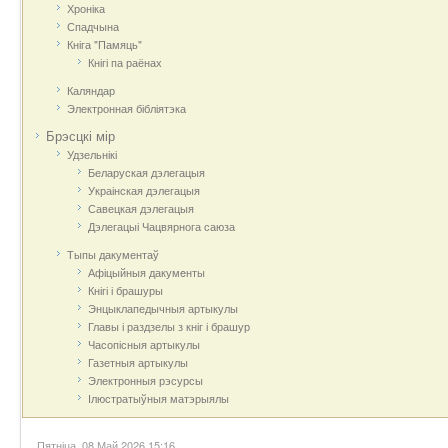
Хроніка
Спадчына
Кніга "Памяць"
Кнігі па раёнах
Каляндар
Электронная бібліятэка
Брэсцкі мір
Удзельнікі
Беларуская дэлегацыя
Украінская дэлегацыя
Савецкая дэлегацыя
Дэлегацыі Чацвярнога саюза
Тыпы дакументаў
Афіцыйныя дакумeнты
Кнігі і брашуры
Энцыклапедычныя артыкулы
Главы і раздзелы з кніг і брашур
Часопісныя артыкулы
Газетныя артыкулы
Электронныя рэсурсы
Ілюстратыўныя матэрыялы
Пятніца, 08 Май 2026 15:16