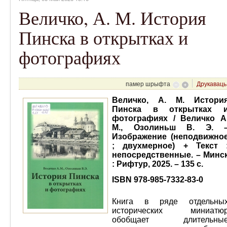
Величко, А. М. История
Пинска в открытках и
фотографиях
памер шрыфта
Друкаваць
Величко, А. М. Истори
Пинска в открытках 
фотографиях / Величко А
М., Озолиньш В. Э. 
Изображение (неподвижно
; двухмерное) + Текст 
непосредственные. – Минс
: Рифтур, 2025. – 135 с.
ISBN
978-985-7332-83-0
Книга в ряде отдельны
исторических миниатю
обобщает длительны