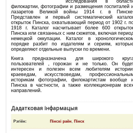
исследования в област
филокартии, фотографии и размещения госпиталей 
лазаретов Великой войны 1914 г. в Пинске
Представлен и первый систематический катало
открыток Пинска, охватывающий период от 1902 г. п
1918 г. Каталог насчитывает более 600 открыто
Пинска или связанных с ним сюжетов, включая перио
немецкой оккупации. Каталог в хронологическо
порядке разбит по издателям и сериям, которы
определяют отдельные выпуски по времени.
Книга предназначена для широкого круг
пользователей , горожан и не только. Он буде
интересен и полезен всем любителям истории
краеведам, искусствоведам, профессиональны
историкам фотографии, филокартистам вообще 
Пинска в частности, а также коллекционерам все
направлений.
Дадатковая інфармацыя
Рэгіён:
Пінскі раён
,
Пінск