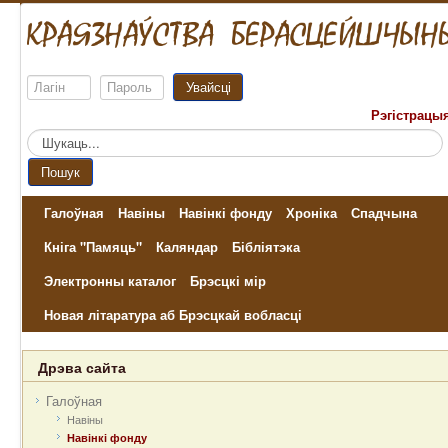
Увайсці
Рэгістрацы
Пошук...
Пошук
Галоўная
Навіны
Навінкі фонду
Хроніка
Спадчына
Кніга "Памяць"
Каляндар
Бібліятэка
Электронны каталог
Брэсцкі мір
Новая літаратура аб Брэсцкай вобласці
Дрэва сайта
Галоўная
Навіны
Навінкі фонду