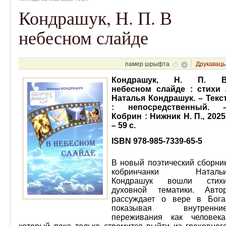
Кондрашук, Н. П. В
небесном слайде
памер шрыфта
Друкаваць
Кондрашук, Н. П. 
небесном слайде : стихи 
Наталья Кондрашук. – Текс
: непосредственный. 
Кобрин : Нижник Н. П., 2025
– 59 с.
ISBN 978-985-7339-65-5
В новый поэтический сборни
кобринчанки Наталь
Кондрашук вошли стих
духовной тематики. Авто
рассуждает о вере в Бога
показывая внутренни
переживания как человека