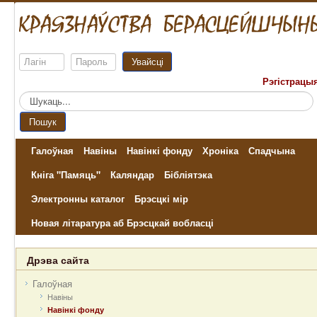
Увайсці
Рэгістрацы
Пошук...
Пошук
Галоўная
Навіны
Навінкі фонду
Хроніка
Спадчына
Кніга "Памяць"
Каляндар
Бібліятэка
Электронны каталог
Брэсцкі мір
Новая літаратура аб Брэсцкай вобласці
Дрэва сайта
Галоўная
Навіны
Навінкі фонду