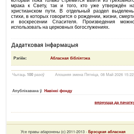
который пока только стремится выйти из греховног
мрака к Свету, так и того, кто уже утверждён н
христианском пути. В отдельный раздел выделен
стихи, в которых говорится о рождении, жизни, смерт
и воскресении Спасителя. Произведения можн
использовать на церковных богослужениях.
Дадатковая інфармацыя
Рэгіён:
Абласная бібліятэка
Чытаць
100
разоў
Апошняя змена Пятніца, 08 Май 2026 15:22
Апублікавана ў
Навінкі фонду
вярнуцца да пачатк
Усе правы абаронены (c) 2011-2013 -
Брэсцкая абласная