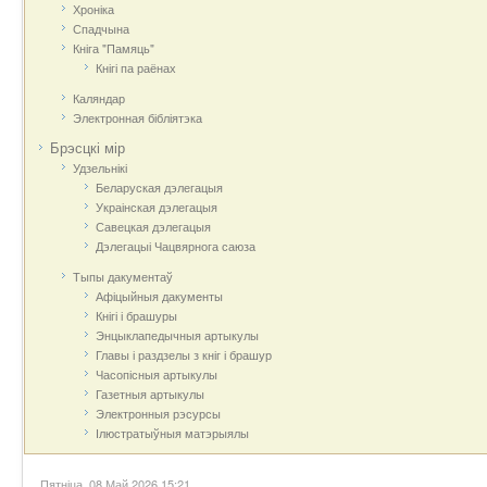
Хроніка
Спадчына
Кніга "Памяць"
Кнігі па раёнах
Каляндар
Электронная бібліятэка
Брэсцкі мір
Удзельнікі
Беларуская дэлегацыя
Украінская дэлегацыя
Савецкая дэлегацыя
Дэлегацыі Чацвярнога саюза
Тыпы дакументаў
Афіцыйныя дакумeнты
Кнігі і брашуры
Энцыклапедычныя артыкулы
Главы і раздзелы з кніг і брашур
Часопісныя артыкулы
Газетныя артыкулы
Электронныя рэсурсы
Ілюстратыўныя матэрыялы
Пятніца, 08 Май 2026 15:21