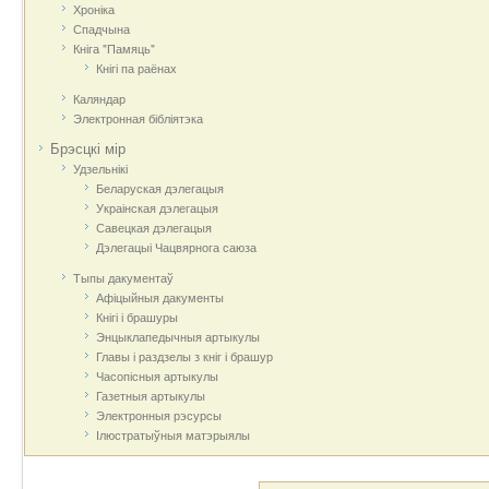
Хроніка
Спадчына
Кніга "Памяць"
Кнігі па раёнах
Каляндар
Электронная бібліятэка
Брэсцкі мір
Удзельнікі
Беларуская дэлегацыя
Украінская дэлегацыя
Савецкая дэлегацыя
Дэлегацыі Чацвярнога саюза
Тыпы дакументаў
Афіцыйныя дакумeнты
Кнігі і брашуры
Энцыклапедычныя артыкулы
Главы і раздзелы з кніг і брашур
Часопісныя артыкулы
Газетныя артыкулы
Электронныя рэсурсы
Ілюстратыўныя матэрыялы