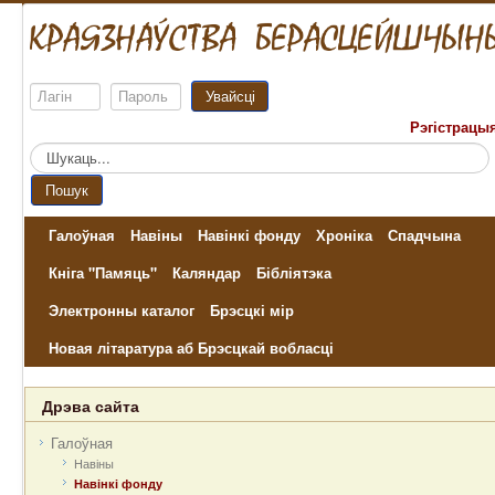
Увайсці
Рэгістрацы
Пошук...
Пошук
Галоўная
Навіны
Навінкі фонду
Хроніка
Спадчына
Кніга "Памяць"
Каляндар
Бібліятэка
Электронны каталог
Брэсцкі мір
Новая літаратура аб Брэсцкай вобласці
Дрэва сайта
Галоўная
Навіны
Навінкі фонду