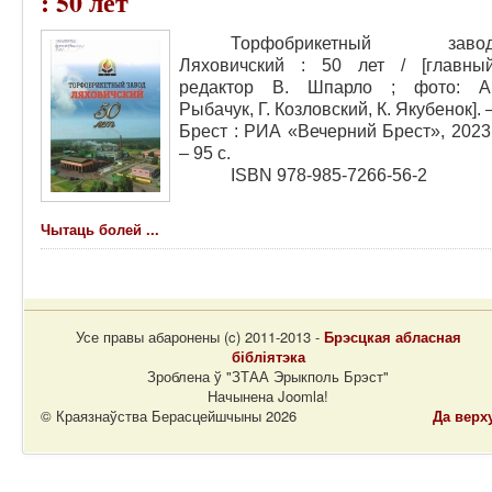
: 50 лет
Торфобрикетный заво
Ляховичский : 50 лет / [главны
редактор В. Шпарло ; фото: А
Рыбачук, Г. Козловский, К. Якубенок]. 
Брест : РИА «Вечерний Брест», 2023
– 95 с.
ISBN 978-985-7266-56-2
Чытаць болей ...
Усе правы абаронены (c) 2011-2013 -
Брэсцкая абласная
бібліятэка
Зроблена ў "ЗТАА Эрыкполь Брэст"
Начынена Joomla!
© Краязнаўства Берасцейшчыны 2026
Да верх