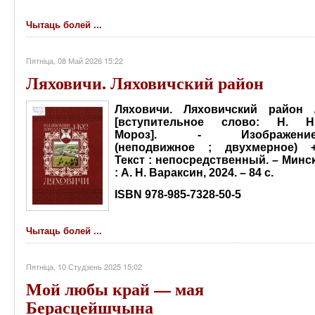
Чытаць болей ...
Пятніца, 08 Май 2026 15:22
Ляховичи. Ляховичский район
Ляховичи. Ляховичский район 
[вступительное слово: Н. Н
Мороз]. - Изображени
(неподвижное ; двухмерное) 
Текст : непосредственный. – Минс
: А. Н. Вараксин, 2024. – 84 с.
ISBN 978-985-7328-50-5
Чытаць болей ...
Пятніца, 10 Студзень 2025 15:02
Мой любы край — мая
Берасцейшчына