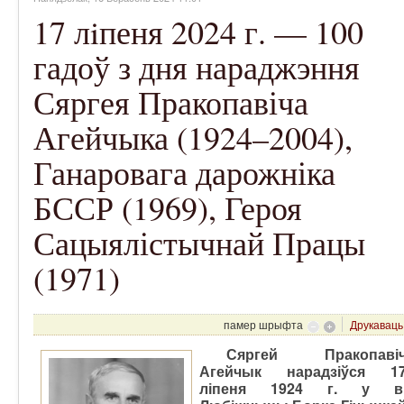
17 лiпеня 2024 г. — 100
гадоў з дня нараджэння
Сяргея Пракопавіча
Агейчыка (1924–2004),
Ганаровага дарожніка
БССР (1969), Героя
Сацыялістычнай Працы
(1971)
памер шрыфта
Друкаваць
Сяргей Пракопаві
Агейчык нарадзіўся 1
ліпеня 1924 г. у в