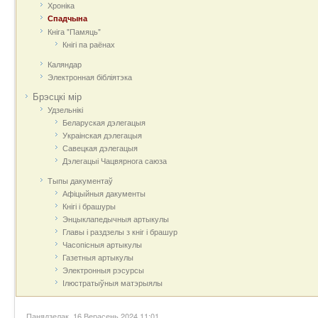
Хроніка
Спадчына
Кніга "Памяць"
Кнігі па раёнах
Каляндар
Электронная бібліятэка
Брэсцкі мір
Удзельнікі
Беларуская дэлегацыя
Украінская дэлегацыя
Савецкая дэлегацыя
Дэлегацыі Чацвярнога саюза
Тыпы дакументаў
Афіцыйныя дакумeнты
Кнігі і брашуры
Энцыклапедычныя артыкулы
Главы і раздзелы з кніг і брашур
Часопісныя артыкулы
Газетныя артыкулы
Электронныя рэсурсы
Ілюстратыўныя матэрыялы
Панядзелак, 16 Верасень 2024 11:01