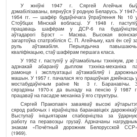
У жніўні 1947 г. Сяргей Агейчык бы
дэмабілізаваны, вярнуўся ў родную Беларусь. У 1947
1954 гг. — шафёр будаўнічага ўпраўлення № 10 
Стоўбцах Мінскай вобласці. У 1948 г. паступі
працаваць шафёрам у ДСР-6 па будаўніцтв
аўтадарогі Брэст – Масква. Высокая воінска
загартоўка спатрэбіліся С. П. Агейчыку, калі ён сеў з
руль аўтамабіля. Перыядычна павышаюч
кваліфікацыю, стаў шафёрам першага класа.
У 1952 г. паступіў у аўтамабільны тэхнікум, дзе 
адзнакай абараніў дыплом тэхніка-механіка п
рамонце і эксплуатацыі аўтамабіляў і дарожны
машын. У 1957 г. пачалася яго працоўная дзейнасць 
мостабудаўнічым раёне № 3 г. Баранавічы. 
сярэдзіны 1970-х да выхаду на пенсію ў 1987 г
працаваў на пасадзе механіка ў яго структуры.
Сяргей Пракопавіч заваяваў высокі аўтарытэ
сярод рабочых і кіраўніцтва баранавіцкіх дарожнікаў
Выступаў ініцыятарам спаборніцтва за ўдарну
работу па перавозцы грузаў. Адзначаны нагрудны
знакам «Почётный дорожник Белорусской ССР
(1969).