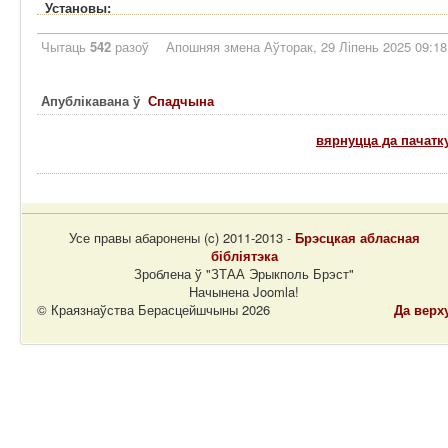
Установы:
Чытаць
542
разоў
Апошняя змена Аўторак, 29 Ліпень 2025 09:18
Апублікавана ў
Спадчына
вярнуцца да пачатк
Усе правы абаронены (c) 2011-2013 -
Брэсцкая абласная
бібліятэка
Зроблена ў "ЗТАА Эрыкполь Брэст"
Начынена Joomla!
© Краязнаўства Берасцейшчыны 2026
Да верх