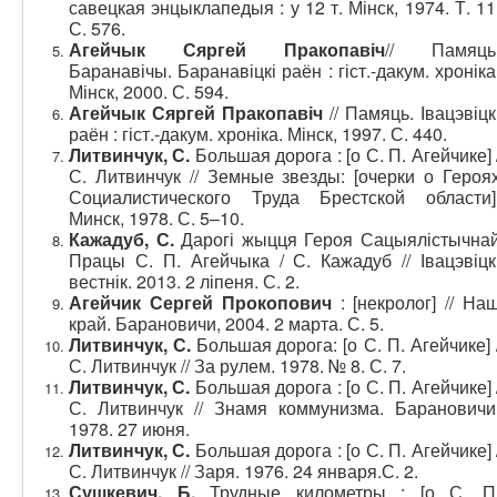
савецкая энцыклапедыя : у 12 т. Мінск, 1974. Т. 11
С. 576.
Агейчык Сяргей Пракопавіч
// Памяць
Баранавічы. Баранавіцкі раён : гіст.-дакум. хроніка
Мінск, 2000. С. 594.
Агейчык Сяргей Пракопавіч
// Памяць. Івацэвіцк
раён : гіст.-дакум. хроніка. Мінск, 1997. С. 440.
Литвинчук, С.
Большая дорога : [о С. П. Агейчике] 
С. Литвинчук // Земные звезды: [очерки о Героя
Социалистического Труда Брестской области]
Минск, 1978. С. 5–10.
Кажадуб, С.
Дарогі жыцця Героя Сацыялістычна
Працы С. П. Агейчыка / С. Кажадуб // Івацэвіцк
вестнік. 2013. 2 ліпеня. С. 2.
Агейчик Сергей Прокопович
: [некролог] // На
край. Барановичи, 2004. 2 марта. С. 5.
Литвинчук
, С.
Большая дорога: [о С. П. Агейчике] 
С. Литвинчук // За рулем. 1978. № 8. С. 7.
Литвинчук, С.
Большая дорога : [о С. П. Агейчике] 
С. Литвинчук // Знамя коммунизма. Барановичи
1978. 27 июня.
Литвинчук, С.
Большая дорога : [о С. П. Агейчике] 
С. Литвинчук // Заря. 1976. 24 января.С. 2.
Сушкевич, Б.
Трудные километры : [о С. П