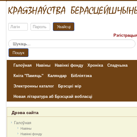
Увайсці
Рэгістрацы
Пошук...
Пошук
Галоўная
Навіны
Навінкі фонду
Хроніка
Спадчына
Кніга "Памяць"
Каляндар
Бібліятэка
Электронны каталог
Брэсцкі мір
Новая літаратура аб Брэсцкай вобласці
Дрэва сайта
Галоўная
Навіны
Навінкі фонду