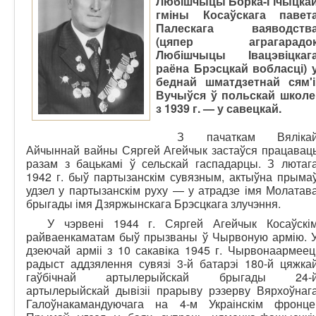
Любішчыцы Борка-Гічыцка
гміны Косаўскага павет
Палескага ваяводств
(цяпер аграгарадо
Любішчыцы Івацэвіцкаг
раёна Брэсцкай вобласці) 
беднай шматдзетнай сям'і
Вучыўся ў польскай школе
з 1939 г. — у савецкай.
З пачаткам Вяліка
Айчыннай вайны Сяргей Агейчык застаўся працавац
разам з бацькамі ў сельскай гаспадарцы. З лютаг
1942 г. быў партызанскім сувязным, актыўна прыма
удзел у партызанскім руху — у атрадзе імя Молатав
брыгады імя Дзяржынскага Брэсцкага злучэння.
У чэрвені 1944 г. Сяргей Агейчык Косаўскі
райваенкаматам быў прызваны ў Чырвоную армію. 
дзеючай арміі з 10 сакавіка 1945 г. Чырвонаармеец
радыст аддзялення сувязі 3-й батарэі 180-й цяжка
гаўбічнай артылерыйскай брыгады 24-
артылерыйскай дывізіі прарыву рэзерву Вярхоўнаг
Галоўнакамандуючага на 4-м Украінскім фронце