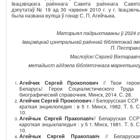
Івацэвіцкага раённага Савета раённага Савет
дэпутатаў № 19 ад 30 чэрвеня 2010 г. у г. Івацэвіч
была названа вуліца ў гонар С. П. Агейчыка.
Матэрыял падрыхтаваны ў 2024 г
Івацэвіцкай цэнтральнай раённай бібліятэкай ім
П.
Пестрак
Маслоўскі Сяргей Віктаравіч
метадыст аддзела бібліятэчнага маркетынг
Агейчик Сергей Прокопович
// Твои герои
Беларусь! Герои Социалистического Труда 
биографический справочник. Минск, 2014. С. 28.
Агейчик Сергей Прокопович
// Белорусская ССР 
краткая энциклопедия : в 5 т. Минск, 1982. Т. 5. С
10.
Агейчык Сяргей Пракопавіч
// Беларуская ССР
кароткая энцыклапедыя : у 5 т. Мінск, 1981. Т. 5. С
10.
Агейчык Сяргей Пракопавіч
// Беларуска