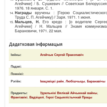
Агейчике] / Б. Сушкевич // Советская Белоруссия
1976. 18 января. С. 1.
Награды
вручены : [Герою Социалистическог
Труда С. П. Агейчику] // Заря. 1971. 1 июня.
Мальцев, Н.
Его кредо : [о водителе Серге
Агейчике] / Н. Мальцев // Знамя коммунизма
Барановичи, 1971. 22 мая.
Дадатковая інфармацыя
Імёны:
Агейчык Сяргей Пракопавіч
Падзеі:
Помнікі:
Рэгіён:
Івацэвіцкі раён
,
Любішчыцы
,
Баранавічы
Прадметы:
Удзельнікі Вялікай Айчыннай вайны
,
Франтавікі
,
Вадзіцелі
,
Героі Сацыялістычнай Працы