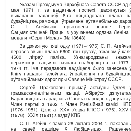
Указам Прэзідыума Вярхоўнага Савета СССР ад 
мая 1971 г. за выдатныя поспехі, дасягнутыя 
выкананні заданняў 8-га пяцігадовага плана п
будаўніцтве, рамонце і ўтрыманні аўтамабільных даро
С. П. Агейчыку прысвоена званне Геро
Сацыялістычнай Працы з уручэннем ордэна Леніна 
медаля «Серп і Молат» (№ 13643).
За дзявятую пяцігодку (1971–1975) С. П. Агейчы
перавёз звыш плана 5600 тон грузаў, зэканоміў кал
4500 літраў паліва. Узнагароджаны знакам
пераможцы сацыялістычнага спаборніцтва за 1973 
1974 гг. Імя перадавога вадзіцеля было занесена 
Кнігу пашаны Галоўнага ўпраўлення па будаўніцтв
аўтамабільных дарог пры Савеце Міністраў СССР.
Сяргей Пракопавіч прымаў актыўны ўдзел 
грамадска-палітычным жыцці. Абіраўся дэпутата
Баранавіцкага гарадскога Савета народных дэпутатаў
Член партыі з 1962 г. Член Рэвізійнай камісіі КП
(1976–1981). Дэлегат XXV з’езда КПСС (1976), XXVII
(1976) і XXIX (1981) з’ездаў КПБ.
С. П. Агейчык памёр 28 лютага 2004 г., пахаван
на сваёй радзіме ў Любішчыцах. Рашэнне