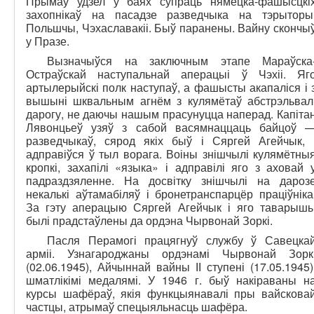
Прымаў удзел у баях супраць нямецка-фашысцкі
захопнікаў на пасадзе разведчыка на тэрыторы
Польшчы, Чэхаславакіі. Быў паранены. Вайну скончы
у Празе.
Вызначыўся на заключным этапе Мараўска
Остраўскай наступальнай аперацыі ў Чэхіі. Яг
артылерыйскі полк наступаў, а фашысты акапаліся і 
вышыні шквальным агнём з кулямётаў абстрэльвал
дарогу, не даючы нашым прасунуцца наперад. Капіта
Лявонцьеў узяў з сабой васямнаццаць байцоў 
разведчыкаў, сярод якіх быў і Сяргей Агейчык, 
адправіўся ў тыл ворага. Воіны знішчылі кулямётны
кропкі, захапілі «языка» і адправілі яго з аховай 
падраздзяленне. На досвітку знішчылі на дароз
некалькі аўтамабіляў і бронетранспарцёр праціўніка
За гэту аперацыю Сяргей Агейчык і яго таварыш
былі прадстаўлены да ордэна Чырвонай Зоркі.
Пасля Перамогі працягнуў службу ў Савецка
арміі. Узнагароджаны ордэнамі Чырвонай Зорк
(02.06.1945), Айчыннай вайны ІІ ступені (17.05.1945)
шматлікімі медалямі. У 1946 г. быў накіраваны н
курсы шафёраў, якія функцыянавалі пры вайскова
частцы, атрымаў спецыяльнасць шафёра.