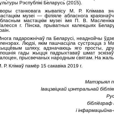
ультуры Рэспублікі Беларусь (2015).
воры станковага жывапісу М. Р. Клімава зн
астацкім музеі — філіяле абласнога краязнаўч
бласным мастацкім музеі імя П. В. Масленіка
алесся г. Пінска, прыватных калекцыях Белар
раін.
нога падарожнічаў па Беларусі, неаднойчы ўдз
ленэрах. Людзі, якім пашчасціла сустрэцца з 
ыццёвым шляху, адзначаюць яго просты, др
пошнія гады жыцця падрыхтаваў шмат эскізаў 
алоцен, прысвечаных народным святам. На жаль
. Р. Клімаў памёр 15 сакавіка 2019 г.
Матэрыял п
Івацэвіцкай цэнтральнай біблія
Ру
бібліёграф
і інфармацыйна