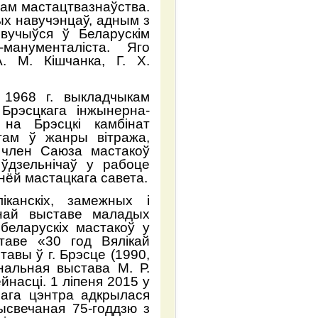
ам мастацтвазнаўства.
ых навучэнцаў, адным з
 вучыўся ў Беларускім
-манументаліста. Яго
. М. Кішчанка, Г. Х.
1968 г. выкладчыкам
Брэсцкага інжынерна-
 на Брэсцкі камбінат
там ў жанры вітража,
. член Саюза мастакоў
ўдзельнічаў у рабоце
нёй мастацкага савета.
іканскіх, замежных і
знай выставе маладых
беларускіх мастакоў у
ставе «30 год Вялікай
тавы ў г. Брэсце (1990,
нальная выстава М. Р.
йнасці. 1 ліпеня 2015 у
нага цэнтра адкрылася
ысвечаная 75-годдзю з