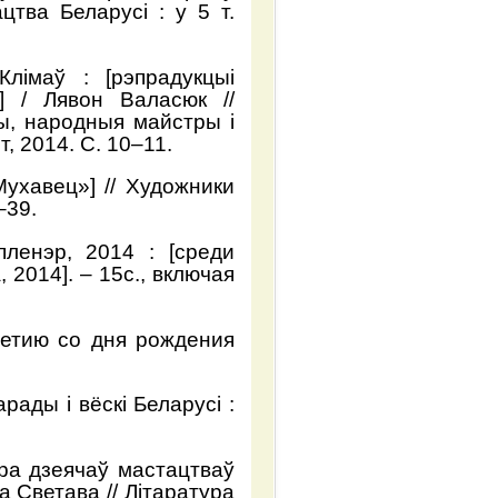
цтва Беларусі : у 5 т.
лімаў : [рэпрадукцыі
] / Лявон Валасюк //
ы, народныя майстры і
, 2014. С. 10–11.
ухавец»] // Художники
–39.
ленэр, 2014 : [среди
 2014]. – 15с., включая
летию со дня рождения
арады і вёскі Беларусі :
пра дзеячаў мастацтваў
а Светава // Літаратура