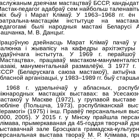
аслужаным дзеячам мастацтваў БССР, кандыдат
астак-педагог адабраў сем найбольш таленавіт
кіх быў і Марат Клімаў. У 1963–1968 гг. ён
эатральна-мастацкім інстытуце на мастака
едагогамі былі народныя мастакі Беларусі А
ашчанка, М. В. Данцыг.
Працоўную дзейнасць Марат Клімаў пачаў у 
алюнка і жывапісу на кафедры архітэктуры 
удаўнічага інстытута. У 1969 г. перайшоў
Мастацтва», працаваў мастаком-манументаліс
азаікі, манументальнай размалёўкі. З 1977 г
ССР (Беларускага саюза мастакоў), актыўна 
бласной арганізацыі, у 1983–1989 гг. быў старшы
 1968 г. удзельнічаў у абласных, рэспубл
іжнародных мастацкіх выставах: ва Усесаю
астакоў у Маскве (1972), у групавой выставе 
юбліне (Польшча, 1973), рэспубліканскай вы
ерамогі» (1975) і інш. Правёў персанальныя выс
000, 2005). У 2015 г. у Мінску прайшла перса
лімава, прымеркаваная да 45-годдзя творчай дзе
ыставачнай зале Брэсцкага грамадска-культур
ерсанальная выстава твораў М. Р. Клімава, пр