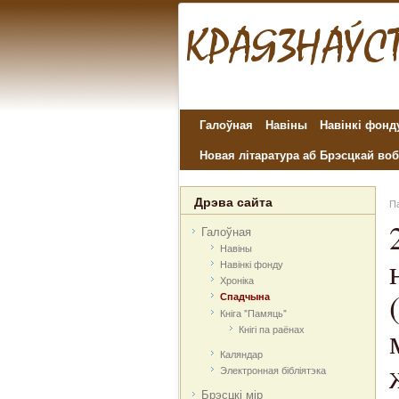
Галоўная
Навіны
Навінкі фонд
Новая літаратура аб Брэсцкай воб
Дрэва сайта
Па
Галоўная
Навіны
Навінкі фонду
Хроніка
Спадчына
Кніга "Памяць"
Кнігі па раёнах
Каляндар
Электронная бібліятэка
Брэсцкі мір