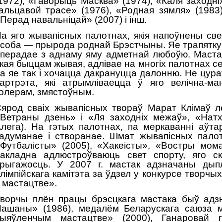
1972), «Гаворыць Масква» (1974), «Каля заходні
альцавой трасе» (1976), «Родная зямля» (1983)
Перад навальніцай» (2007) і інш.
а яго жывапісных палотнах, якія напоўнены св
соба — прырода роднай Брэстчыны. Яе трапятку
 перадае з аднаму яму адметнай любоўю. Маста
кая быццам жывая, адлівае на многіх палотнах
а яе так і хочацца дакрануцца далонню. Не цура
артрэта, які атрымліваецца ў яго велічна-м
олерам, змястоўным.
ярод сваіх жывапісных твораў Марат Клімаў 
Ветраны дзень» і «Ля заходніх межаў», «Нат
лега). На гэтых палотнах, па меркаванні аўта
адуманае і створанае. Шмат жывапісных палот
Футбалісты» (2005), «Хакеісты», «Востры мом
акладна адлюстроўваюць свет спорту, яго ск
рыгажосць. У 2007 г. мастак адзначаны ды
лімпійскага камітэта за ўдзел у конкурсе творчых
 мастацтве».
ворчы плён працы брэсцкага мастака быў адз
ашаны» (1986), медалём Беларускага саюза м
ыяўленчым мастацтве» (2000), Ганаровай г