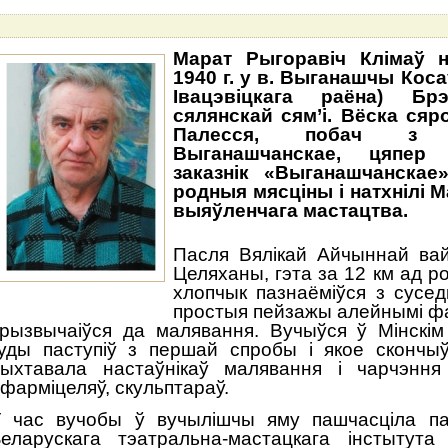
Марат Рыгоравіч Клімаў н
1940 г. у в. Выганашчы Косаў
Івацэвіцкага раёна) Бр
сялянскай сям’і. Вёска сяр
Палесся, побач з в
Выганашчанскае, цяпер 
заказнік «Выганашчанскае
родныя мясціны і натхнілі М
выяўленчага мастацтва.
Пасля Вялікай Айчыннай вай
Целяханы, гэта за 12 км ад р
хлопчык пазнаёміўся з сусед
простыя пейзажы алейнымі фа
рызвычаіўся да малявання. Вучыўся ў Мінскім
уды паступіў з першай спробы і якое скончы
ыхтавала настаўнікаў малявання і чарчэння
фарміцеляў, скульптараў.
 час вучобы ў вучылішчы яму пашчасціла па
еларускага тэатральна-мастацкага інстытута