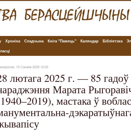
у
Хроніка
Спадчына
Кніга "Памяць"
Каляндар
Бібліятэка
Эл
ласці
нядзелак, 10 Сакавік 2025 12:02
28 лютага 2025 г. — 85 гадоў 
нараджэння Марата Рыгораві
(1940–2019), мастака ў воблас
манументальна-дэкаратыўнага
жывапісу