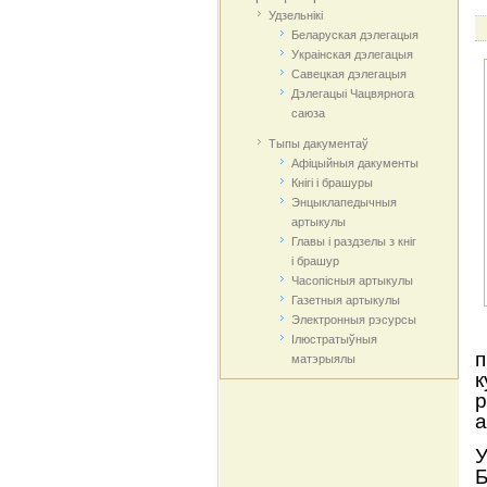
Удзельнікі
Беларуская дэлегацыя
Украінская дэлегацыя
Савецкая дэлегацыя
Дэлегацыі Чацвярнога
саюза
Тыпы дакументаў
Афіцыйныя дакумeнты
Кнігі і брашуры
Энцыклапедычныя
артыкулы
Главы і раздзелы з кніг
і брашур
Часопісныя артыкулы
Газетныя артыкулы
Электронныя рэсурсы
Ілюстратыўныя
п
матэрыялы
к
р
а
У
Б