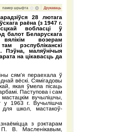
памер шрыфта
Друкаваць
арадзіўся 28 лютага
скага раёна (з 1947 г.
эсцкай вобласці ў
од балот Беларускага
ялікім возерам
там рэспубліканскі
». Пэўна, маляўнічыя
арата на цікавасць да
ны сям’я пераехала ў
однай вёскі. Сямігадовы
кай, якая ўмела пісаць
рбамі. Паступова і сам
 мастацкім вучылішчы,
ў у 1963 г. Вучылішча
 для школ, мастакоў-
знаёміцца з рэктарам
 П. В. Масленікавым,