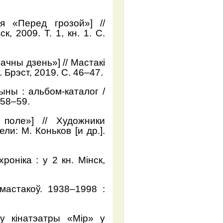
я «Перед грозой»] //
, 2009. Т. 1, кн. 1. С.
ачны дзень»] // Мастакі
 Брэст, 2019. С. 46–47.
чыны : альбом-каталог /
 58–59.
поле»] // Художники
ли: М. Коньков [и др.].
хроніка : у 2 кн. Мінск,
мастакоў. 1938–1998 :
у кінатэатры «Мір» у