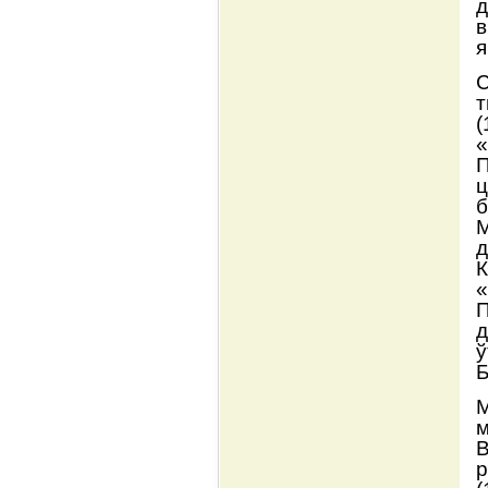
д
в
я
С
т
(
«
П
ц
б
М
д
«
П
д
ў
Б
М
м
В
р