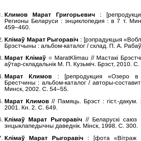
Климов Марат Григорьевич
: [репродукци
Регионы Беларуси : энциклопедия : в 7 т. Минск
459–460.
Клімаў Марат Рыгоравіч
: [рэпрадукцыя «Вобл
Брэстчыны : альбом-каталог / склад. П. А. Рабаў.
Марат Клімаў
= MaratKlimau // Мастакі Брэст
аўтар-складальнік М. П. Кузьміч. Брэст, 2010. С.
Марат Климов
: [репродукция «Озеро в 
Брестчины : альбом-каталог / авторы-составите
Минск, 2002. С. 54–55.
Марат Климов
// Памяць. Брэст : гіст.-дакум. 
2001. Кн. 2. С. 649.
Клімаў Марат Рыгоравіч
// Беларускі саюз 
энцыклапедычны даведнік. Мінск, 1998. С. 300.
Клімаў Марат Рыгоравіч
: [фота «Вітраж 