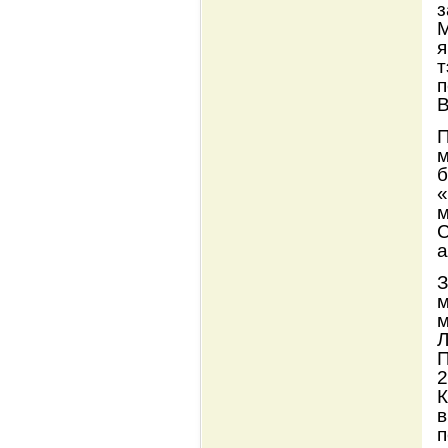
з
М
я
т
п
В
м
б
«
м
С
а
З
м
м
Л
П
2
К
в
п