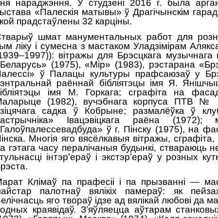
ня нараджэння. У студзені 2016 г. была арга
ыстава «Палескія матывы» ў Драгічынскім гарад
кой прадстаўлены 32 карціны.
тварыў шмат манументальных работ для розн
ым ліку і сумесна з мастаком Уладзімірам Аляк
1939–1997)): вітражы для Брэсцкага музычнага 
Беларусь» (1975), «Мір» (1983), рэстарана «Бр
алессі» ў Палацы культуры прафсаюзаў у Брэ
энтральнай раённай бібліятэцы імя Я. Янішчы
ібліятэцы імя М. Горкага; сграфіта на фас
аларыце (1982), вучэбнага корпуса ПТВ № 88
зіцячага садка ў Кобрыне; размалёўка ў клу
Кастрычніка» Івацэвіцкага раёна (1972);
Галоўпалессевадбуда» ў г. Пінску (1975), на фа
інска. Многія яго вясёлкавыя вітражы, сграфіта,
а гэтага часу пералічаныя будынкі, ствараюць
тульнасці інтэр’ераў і экстэр’ераў у розных кут
рэста.
арат Клімаў па прафесіі і па прызванні — мас
айстар палотнаў вялікіх памераў: як пейзаж
елічнасць яго твораў ідзе ад вялікай любові да м
одных краявідаў. З’яўляецца аўтарам станковы