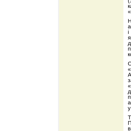
(
к
«
Н
а
і
я
д
п
к
С
«
А
з
«
д
п
а
у
Т
П
в