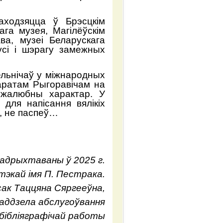
аходзяцца ў Брэсцкім
ага музея, Магілёўскім
ва, музеі Беларускага
усі і шэрагу замежных
ельнічаў у міжнародных
Маратам Рыгоравічам на
ужалюбны характар. У
для напісання вялікіх
, не паспеў…
адрыхтаваны ў 2025 г.
тэкай імя П. Пестрака.
сак Таццяна Сяргееўна,
 аддзела абслугоўвання
-бібліяграфічай работы