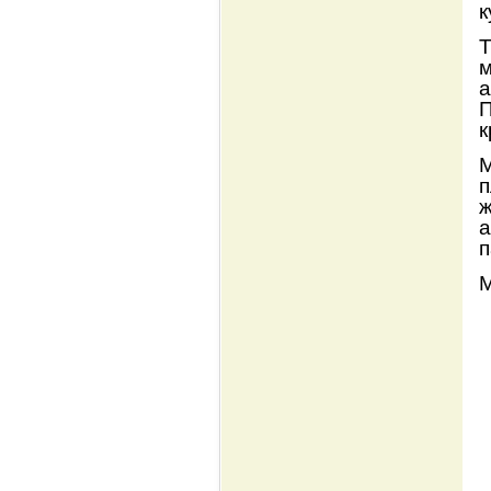
к
Т
м
а
П
к
М
п
ж
а
п
М