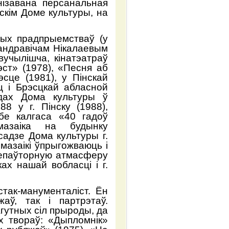
нізавана персанальная
скім Доме культуры, на
ых прадпрыемстваў (у
сандравічам Нікалаевым
вучылішча, кінатэатраў
эст» (1978), «Песня аб
сце (1981), у Пінскай
ц і Брэсцкай абласной
адах Дома культуры ў
 у г. Пінску (1988),
бе калгаса «40 гадоў
 мазаіка на будынку
садзе Дома культуры г.
 мазаікі ўпрыгожваюць і
 непаўторную атмасферу
ках нашай вобласці і г.
так-манументаліст. Ён
аў, так і партрэтаў.
агутных сіл прыроды, да
х твораў: «Дыпломнік»