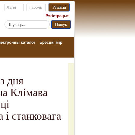
Увайсці
Рэгістрацыя
Пошук...
Пошук
ектронны каталог
Брэсцкі мір
з дня
ча Клімава
ці
 і станковага