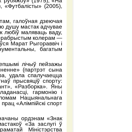
х рубяжоў» (1975), «На
, «Футбалісты» (2005),
етам, галоўная дзеючая
ю душу мастак адчувае
к любіў маляваць ваду,
 серабрыстым колерам —
ўся Марат Рыгораввіч і
анументальны, багатым
лепшымі лічыў пейзажы
хненне» (партрэт сына
ра, удала спалучаецца
наў прысвяціў спорту:
ант», «Разборка». Яны
ладанасці, гармонію і
пломам Нацыянальнага
 прац «Алімпійскі спорт
начаны ордэнам «Знак
астакоў «За заслугі ў
раматай Міністэрства