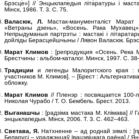
Брэсце»] // Энцыклапедыя літаратуры і маста
Мінск, 1986. Т. 3. С. 75.
Валасюк, Л.
Мастак-манументаліст Марат К
«Ветраны дзень», «Восень. Рака Мухавец»
Непрыдуманыя партрэты : мастакі і літаратар
дойліды Берасцейшчыны / Лявон Валасюк. Брэст
Марат Климов
: [репродукция «Осень. Река М
Брестчины : альбом-каталог. Минск, 1997. С. 38
Традици
и
и легенды Малоритского края : п
участников М. Климов]. – [Брест : Альтернатива,
обложку.
Марат Климов
// Пленэр : посвящается 100-
Николая Чурабо / Т. О. Бембель. Брест. 2013.
Выганашчы
: [радзіма мастака М. Клімава] // Г
энцыклапедыя. Мінск, 2006. Т. 3. С. 462–463.
Светава, Я.
Натхненне – ад роднай зямлі : [
Беларусі – ураджэнцаў Івацэвіцкага раёна] / Ян