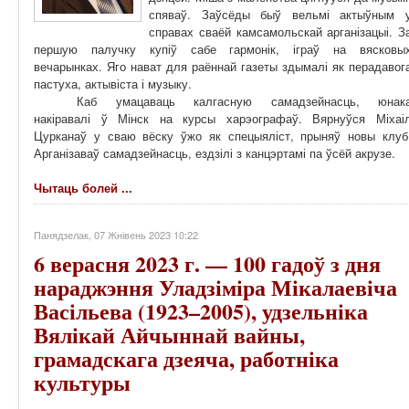
спяваў. Заўсёды быў вельмі актыўным 
справах сваёй камсамольскай арганізацыі. З
першую палучку купіў сабе гармонік, іграў на вясковы
вечарынках. Яго нават для раённай газеты здымалі як перадавог
пастуха, актывіста і музыку.
Каб умацаваць калгасную самадзейнасць, юнак
накіравалі ў Мінск на курсы харэографаў. Вярнуўся Міхаі
Цурканаў у сваю вёску ўжо як спецыяліст, прыняў новы клуб
Арганізаваў самадзейнасць, ездзілі з канцэртамі па ўсёй акрузе.
Чытаць болей ...
Панядзелак, 07 Жнівень 2023 10:22
6 верасня 2023 г. — 100 гадоў з дня
нараджэння Уладзіміра Мікалаевіча
Васільева (1923–2005), удзельніка
Вялікай Айчыннай вайны,
грамадскага дзеяча, работніка
культуры