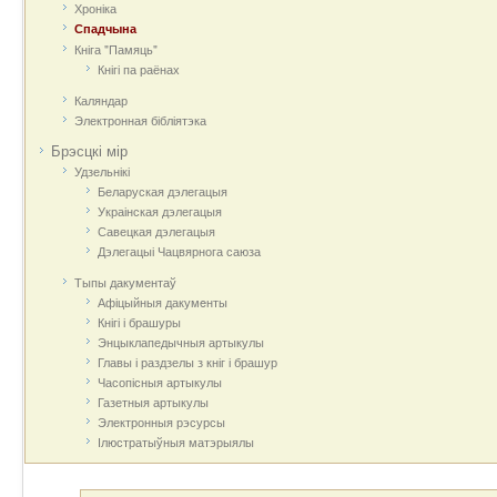
Хроніка
Спадчына
Кніга "Памяць"
Кнігі па раёнах
Каляндар
Электронная бібліятэка
Брэсцкі мір
Удзельнікі
Беларуская дэлегацыя
Украінская дэлегацыя
Савецкая дэлегацыя
Дэлегацыі Чацвярнога саюза
Тыпы дакументаў
Афіцыйныя дакумeнты
Кнігі і брашуры
Энцыклапедычныя артыкулы
Главы і раздзелы з кніг і брашур
Часопісныя артыкулы
Газетныя артыкулы
Электронныя рэсурсы
Ілюстратыўныя матэрыялы