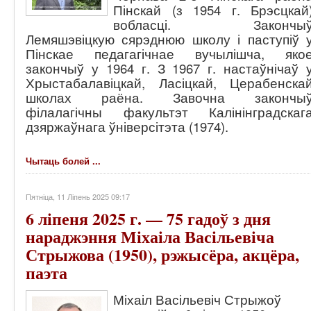
Пінскай (з 1954 г. Брэсцкай
вобласці. Закончы
Лемяшэвіцкую сярэднюю школу і паступіў 
Пінскае педагагічнае вучылішча, яко
закончыў у 1964 г. З 1967 г. настаўнічаў 
Хрыстабалавіцкай, Ласіцкай, Церабенска
школах раёна. Завочна закончы
філалагічны факультэт Калінінградскаг
дзяржаўнага ўніверсітэта (1974).
Чытаць болей ...
Пятніца, 11 Ліпень 2025 09:17
6 ліпеня 2025 г. — 75 гадоў з дня
нараджэння Міхаіла Васільевіча
Стрыжова (1950), рэжысёра, акцёра,
паэта
Міхаіл Васільевіч Стрыжоў