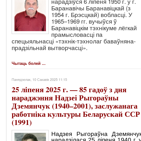
нарадзіўся 6 ліпеня 1950 г. у г.
Баранавічы Баранавіцкай (з
1954 г. Брэсцкай) вобласці. У
1965–1969 гг. вучыўся ў
Баранавіцкім тэхнікуме лёгкай
прамысловасці па
спецыяльнасці «тэхнік-тэхнолаг баваўняна-
прадзільнай вытворчасці».
Чытаць болей ...
Панядзелак, 10 Сакавік 2025 11:15
25 ліпеня 2025 г. — 85 гадоў з дня
нараджэння Надзеі Рыгораўны
Дземянчук (1940–2001), заслужанага
работніка культуры Беларускай ССР
(1991)
Надзея Рыгораўна Дземянчу
нарадзілася 25 ліпеня 1940 г. 