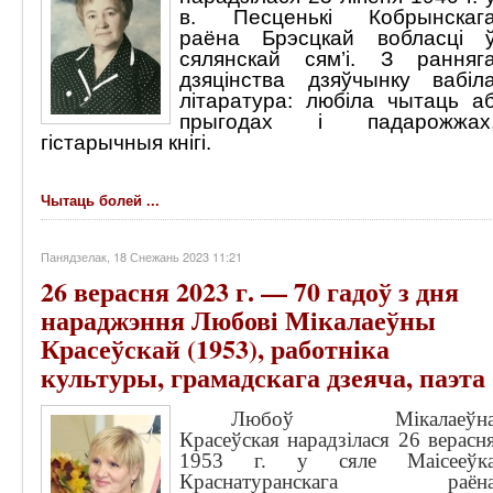
в. Песценькі Кобрынскаг
раёна Брэсцкай вобласці 
сялянскай сям’і. З ранняг
дзяцінства дзяўчынку вабіл
літаратура: любіла чытаць а
прыгодах і падарожжах
гістарычныя кнігі.
Чытаць болей ...
Панядзелак, 18 Снежань 2023 11:21
26 верасня 2023 г. — 70 гадоў з дня
нараджэння Любовi Мiкалаеўны
Красеўскай (1953), работніка
культуры, грамадскага дзеяча, паэта
Любоў Мікалаеўн
Красеўская нарадзiлася 26 верасн
1953 г. у сяле Маісееўк
Краснатуранскага раён