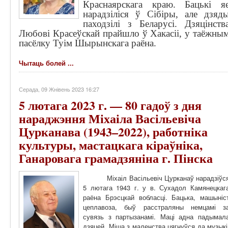
Краснаярскага краю. Бацькi я
нарадзiлiся ў Сiбiры, але дзяд
паходзiлi з Беларусi. Дзяцінств
Любовi Красеўскай прайшло ў Хакасіі, у таёжны
пасёлку Туім Шырынскага раёна.
Чытаць болей ...
Серада, 09 Жнівень 2023 16:27
5 лютага 2023 г. — 80 гадоў з дня
нараджэння Міхаіла Васільевіча
Цурканава (1943–2022), работніка
культуры, мастацкага кіраўніка,
Ганаровага грамадзяніна г. Пінска
Міхаіл Васільевіч Цурканаў нарадзіўс
5 лютага 1943 г. у в. Сухадол Камянецкаг
раёна Брэсцкай вобласці. Бацька, машыніс
цеплавоза, быў расстраляны немцамі з
сувязь з партызанамі. Маці адна падымал
дзяцей. Міша з маленства цягнуўся да музыкі