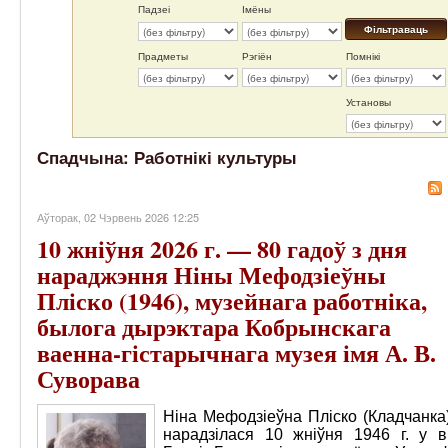
Падзеі
Імёны
Фільтраваць
Прадметы
Рэгіён
Помнікі
Установы
Спадчына: Работнікі культуры
Аўторак, 02 Чэрвень 2026 12:25
10 жніўня 2026 г. — 80 гадоў з дня
нараджэння Ніны Мефодзіеўны
Пліско (1946), музейнага работніка,
былога дырэктара Кобрынскага
ваенна-гістарычнага музея імя А. В.
Суворава
Ніна Мефодзіеўна Пліско (Кладчанка
нарадзілася 10 жніўня 1946 г. у в