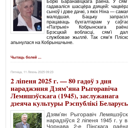
Боркі Баранавіцкага раёна. У сям'
гадаваліся шасцёра дзяцей: чацвёр
сыноў і дзве дачкі, з якіх Ніна — сама
малодшая. Бацьку запрасіл
працаваць бухгалтарам у саўга
«Патрыкі» Кобрынскага раён
Брэсцкай вобласці, сям'і дал
службовае жыллё. Так сям’я Пліск
апынулася на Кобрыншчыне.
Чытаць болей ...
Пятніца, 11 Ліпень 2025 09:23
2 ліпеня 2025 г. — 80 гадоў з дня
нараджэння Дзям’яна Рыгоравіча
Лемяшэўскага (1945), заслужанага
дзеяча культуры Рэспублікі Беларусь
Дзям’ян Рыгоравіч Лемяшэўск
нарадзіўся 2 ліпеня 1945 г. у в
Чорнава 2-е Пінскага раён