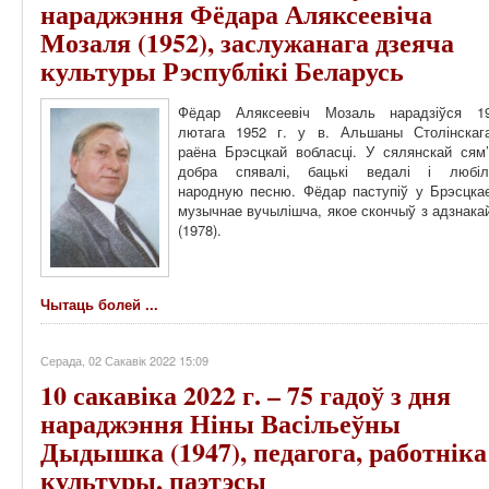
нараджэння Фёдара Аляксеевіча
Мозаля (1952), заслужанага дзеяча
культуры Рэспублікі Беларусь
Фёдар Аляксеевіч Мозаль нарадзіўся 1
лютага 1952 г. у в. Альшаны Столінскаг
раёна Брэсцкай вобласці. У сялянскай сям’
добра спявалі, бацькі ведалі і любіл
народную песню. Фёдар паступіў у Брэсцка
музычнае вучылішча, якое скончыў з адзнака
(1978).
Чытаць болей ...
Серада, 02 Сакавік 2022 15:09
10 сакавіка 2022 г. – 75 гадоў з дня
нараджэння Ніны Васільеўны
Дыдышка (1947), педагога, работніка
культуры, паэтэсы