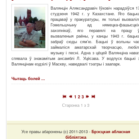
Валянцін Аляксандравіч Іўковіч нарадзіўся 1
студзеня 1942 г. у Казахстане. Яго бацьк
працаваў у пракуратуры, як толькі вызваліл
Гомельшчыну ад нямецка-фашысцкі
захопнікаў, яго перавялі на працу 
вызваленыя раёны, у канцы 1943 г. бацьк
забраў сюды сям’ю. Бацькі ў вольны ча
займаліся аматарскай творчасцю, любіл
музыку і песні. Адна з цёцей Валянціна нава
спявала ў знакамітым ансамблі Л. Уцёсава. У водпуск бацькі 
Валянцінам ездзілі ў Маскву, наведвалі тэатры і заапарк.
Чытаць болей ...
1
2
3
Старонка 1 з 3
Усе правы абаронены (c) 2011-2013 -
Брэсцкая абласная
бібліятэка