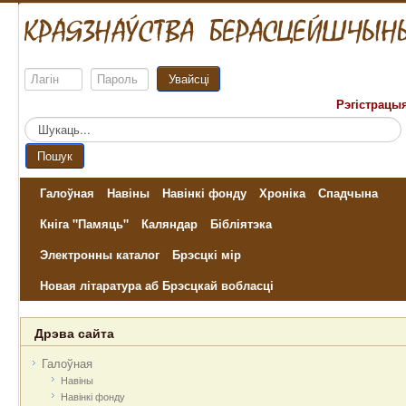
Увайсці
Рэгістрацы
Пошук...
Пошук
Галоўная
Навіны
Навінкі фонду
Хроніка
Спадчына
Кніга "Памяць"
Каляндар
Бібліятэка
Электронны каталог
Брэсцкі мір
Новая літаратура аб Брэсцкай вобласці
Дрэва сайта
Галоўная
Навіны
Навінкі фонду