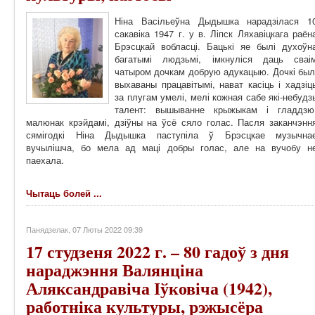
Ніна Васільеўна Дыдышка н
арадзілася 1
сакавіка 1947 г. у в. Ліпск Ляхавіцкага раён
Брэсцкай вобласці. Бацькі яе былі духоўн
багатымі людзьмі, імкнуліся даць сваі
чатыром дочкам добрую адукацыю. Дочкі был
выхаваны працавітымі, нават касіць і хадзіц
за плугам умелі, мелі кожная сабе які-небудз
талент: вышыванне крыжыкам і гладдзю
малюнак крэйдамі, дзіўны на ўсё сяло голас. Пасля заканчэнн
сямігодкі Ніна Дыдышка паступіла ў Брэсцкае музычна
вучылішча, бо мела ад маці добры голас, але на вучобу н
паехала.
Чытаць болей ...
Панядзелак, 07 Люты 2022 09:39
17 студзеня 2022 г. – 80 гадоў з дня
нараджэння Валянціна
Аляксандравіча Іўковіча (1942),
работніка культуры, рэжысёра