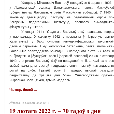
Уладзімір Мікалаевіч Васільеў нарадзіўся 6 верасня 1923 г
у Латошынскай воласці Валакаламскага павета Маскоўска
губерні (цяпер Латошынскі раён Маскоўскай вобласці). У 1940 г
закончыў дзесяцігодку, паступіў на педагагічныя курсы пр
Загорскім педагагічным інстытуце, працаваў выкладчыка
фізкультуры ў школе.
У канцы 1941 г. Уладзімір Васільеў стаў працаваць пісара
у ваенкамаце. У сакавіку 1942 г. прызваны ў Чырвоную армію
Удзельнічаў у баях супраць нямецка-фашысцкіх захопнікаў
двойчы паранены. Быў камсоргам батальёна, палка, памочніка
начальніка палітаддзела брыгады. З награднога ліста: «У баях з
в. Грэдзякіна [Зубцоўскі раён Цвярской вобласці] 29–30 лістапад
1942 г. сяржант Васільеў быў на перадавой лініі. …Калі са стро
выбыў камандны састаў падраздзялення, прыняў камандаванн
ротай на сябе. Прывёў роту ў парадак, выслаў разведку
падрыхтаваў да трэцяга дня бою». Узнагароджаны ордэна
Чырвонай Зоркі (1943), трыма медалямі.
Чытаць болей ...
Аўторак, 15 Сакавік 2022 12:13
19 лютага 2022 г. – 70 гадоў з дня